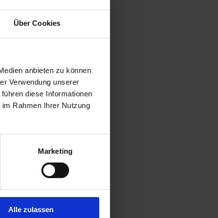
W - zollig):
1" 1/4
esser:
30,99 mm
):
29,4 mm
b
Über Cookies
:
51,0 mm
 Medien anbieten zu können
hrer Verwendung unserer
 führen diese Informationen
N 8187
ie im Rahmen Ihrer Nutzung
etrisch):
50,8 mm
llig):
2"
LW - metrisch):
30,99 mm
W - zollig):
1" 1/4
Marketing
esser:
30,99 mm
):
87,4 mm
2
:
51,0 mm
Alle zulassen