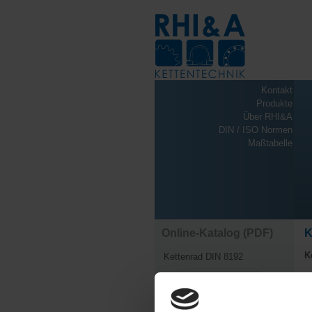
Kontakt
Produkte
Über RHI&A
DIN / ISO Normen
Maßtabelle
Online-Katalog (PDF)
K
K
Kettenrad DIN 8192
Kettenradscheibe DIN 8192
Kettenradscheibe 03