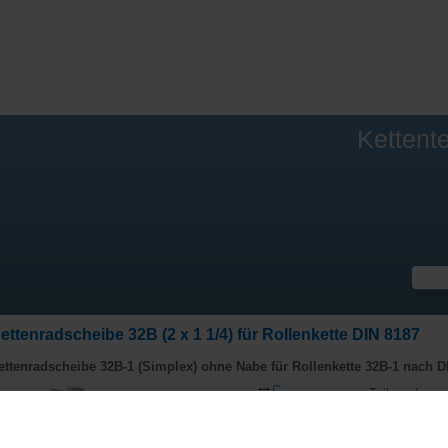
Kettent
ettenradscheibe 32B (2 x 1 1/4) für Rollenkette DIN 8187
ettenradscheibe 32B-1 (Simplex) ohne Nabe für
Rollenkette 32B-1 nach D
Teilung (p - m
Teilung (p - zo
Lichteweite (