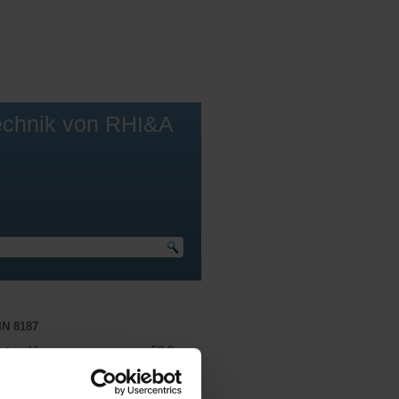
echnik von RHI&A
IN 8187
etrisch):
50,8 mm
llig):
2"
LW - metrisch):
30,99 mm