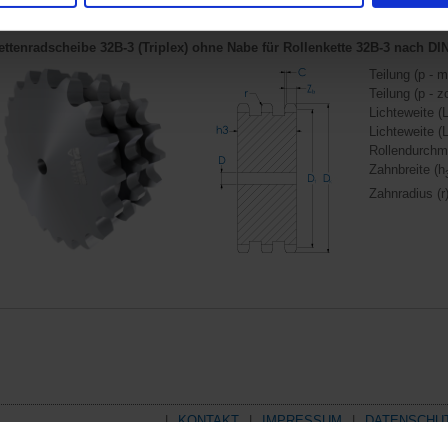
ettenradscheibe 32B-3 (Triplex) ohne Nabe für
Rollenkette 32B-3 nach DI
Teilung (p - m
Teilung (p - zo
Lichteweite (
Lichteweite (L
Rollendurchm
Zahnbreite (h
Zahnradius (r)
KONTAKT
IMPRESSUM
DATENSCHU