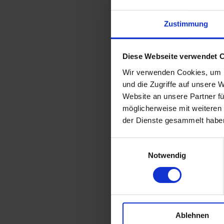
Kettenradscheibe 04-1
Kettenradscheibe 05B
Zustimmung
Kettenradscheibe 06B
Kettenradscheibe 081
Kettenradscheibe 083
Diese Webseite verwendet 
Kettenradscheibe 085
Wir verwenden Cookies, um I
Kettenradscheibe 08B
und die Zugriffe auf unsere 
Kettenradscheibe 10B
Website an unsere Partner fü
Kettenradscheibe 12B
K
möglicherweise mit weiteren
Kettenradscheibe 16B
der Dienste gesammelt habe
Kettenradscheibe 20B
Kettenradscheibe 24B
Einwilligungsauswahl
Kettenradscheibe 28B
Notwendig
Kettenradscheibe 32B
Doppelkettenrad
Doppelkettenradscheiben
Rollenkette DIN 8187
Ablehnen
Rollenkette DIN 8188