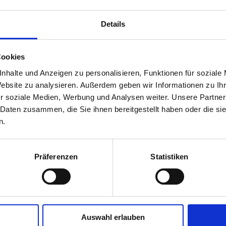
Lichteweite (L
Rollendurchm
Zahnbreite (Z
Details
Zahnradius (r)
Cookies
nhalte und Anzeigen zu personalisieren, Funktionen für soziale
Website zu analysieren. Außerdem geben wir Informationen zu I
r soziale Medien, Werbung und Analysen weiter. Unsere Partner
ettenradscheibe 32B-2 (Duplex) ohne Nabe für
Rollenkette 32B-2 nach DI
 Daten zusammen, die Sie ihnen bereitgestellt haben oder die s
Teilung (p - m
n.
Teilung (p - zo
Lichteweite (
Lichteweite (L
Präferenzen
Statistiken
Rollendurchm
Zahnbreite (h
Zahnradius (r)
Auswahl erlauben