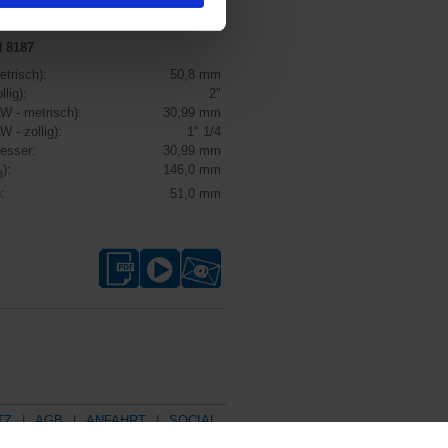
N 8187
etrisch):
50,8 mm
llig):
2"
LW - metrisch):
30,99 mm
W - zollig):
1" 1/4
esser:
30,99 mm
):
146,0 mm
3
:
51,0 mm
TZ
AGB
ANFAHRT
SOCIAL