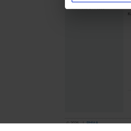
Rollenkette DIN 8189
K
© 2026
RHI&A