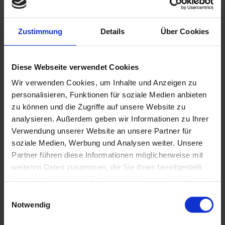
Kettenradscheibe
Doppelkettenradscheibe
für Rollenkette DIN 8187
für Rollenkette DIN 8187
Zustimmung
Details
Über Cookies
Diese Webseite verwendet Cookies
Wir verwenden Cookies, um Inhalte und Anzeigen zu
personalisieren, Funktionen für soziale Medien anbieten
zu können und die Zugriffe auf unsere Website zu
analysieren. Außerdem geben wir Informationen zu Ihrer
Verwendung unserer Website an unsere Partner für
soziale Medien, Werbung und Analysen weiter. Unsere
Rollenkette DIn 8187
Rollenkette DIN 8188
Partner führen diese Informationen möglicherweise mit
optional mit Winkellasche /
optional mit Winkellasche /
Mitnehmerlasche
Mitnehmerlasche
weiteren Daten zusammen, die Sie ihnen bereitgestellt
haben oder die sie im Rahmen Ihrer Nutzung der Dienste
gesammelt haben.
Einwilligungsauswahl
Notwendig