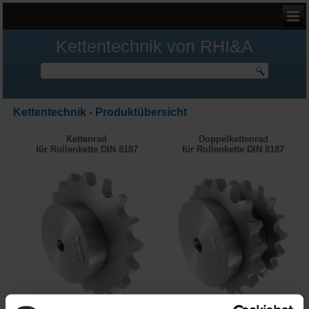
Kettentechnik von RHI&A
Kettentechnik - Produktübersicht
Kettenrad
Doppelkettenrad
für Rollenkette DIN 8187
für Rollenkette DIN 8187