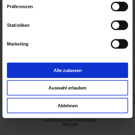
Präferenzen
Statistiken
Förderkette DIN 8165
Flyerkette DIN 8152
optional mit Lauf-, Schon- und
schwere -u. leichte Bauart
Marketing
Bundlaufrolle
Alle zulassen
Auswahl erlauben
Ablehnen
Landmaschinen Rollenkette
DIN 8189