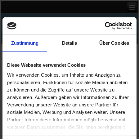
Kettentechnik von RHI&A
Zustimmung
Details
Über Cookies
Kettenrad 081 (1/2 x 1/8) für Rollenkette DIN 8187 ISO
606
Diese Webseite verwendet Cookies
Kettenrad 081 (Simplex) mit einseitiger Nabe für
Rollenkette 081
nach DIN 8187
Wir verwenden Cookies, um Inhalte und Anzeigen zu
personalisieren, Funktionen für soziale Medien anbieten
zu können und die Zugriffe auf unsere Website zu
analysieren. Außerdem geben wir Informationen zu Ihrer
Verwendung unserer Website an unsere Partner für
soziale Medien, Werbung und Analysen weiter. Unsere
Partner führen diese Informationen möglicherweise mit
weiteren Daten zusammen, die Sie ihnen bereitgestellt
haben oder die sie im Rahmen Ihrer Nutzung der Dienste