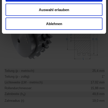
Kettenrad 16B-3 (Triplex) mit einseitiger Nabe für
Rollenkette
16B-3 nach DIN 8187
Auswahl erlauben
Ablehnen
Teilung (p - metrisch):
25,4 mm
Teilung (p - zollig):
1"
Lichteweite (LW - metrisch):
17,02 mm
Rollendurchmesser:
15,88 mm
Zahnbreite (h
):
49,8 mm
3
Zahnradius (r):
19,0 mm