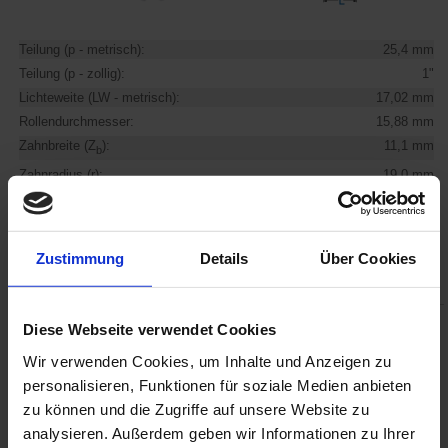
Teilung (p - metrisch):
25,4 mm
Teilung (p - zollig):
1"
Lichteweite (LW - metrisch):
17,02 mm
Rollendurchmesser:
15,88 mm
Zahnbreite (Z
):
11,1 mm
b
Zahnradius (r):
19,0 mm
Zustimmung
Details
Über Cookies
Diese Webseite verwendet Cookies
Kettenrad 16B-2 (Duplex) mit einseitiger Nabe für
Rollenkette
16B-2 nach DIN 8187
Wir verwenden Cookies, um Inhalte und Anzeigen zu
personalisieren, Funktionen für soziale Medien anbieten
zu können und die Zugriffe auf unsere Website zu
analysieren. Außerdem geben wir Informationen zu Ihrer