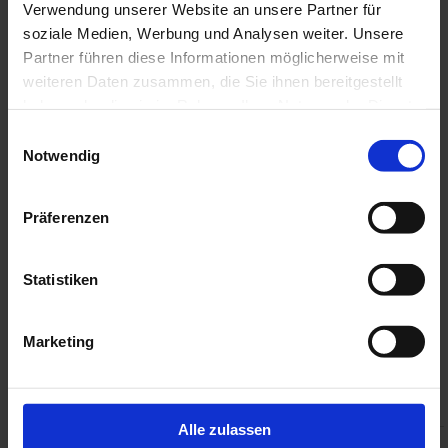
Verwendung unserer Website an unsere Partner für
soziale Medien, Werbung und Analysen weiter. Unsere
Partner führen diese Informationen möglicherweise mit
weiteren Daten zusammen, die Sie ihnen bereitgestellt
haben oder die sie im Rahmen Ihrer Nutzung der Dienste
gesammelt haben.
Einwilligungsauswahl
Notwendig
Teilung (p - metrisch):
25,4 mm
Teilung (p - zollig):
1"
Präferenzen
Lichteweite (LW - metrisch):
17,02 mm
Rollendurchmesser:
15,88 mm
Zahnbreite (h
):
30,3 mm
2
Statistiken
Zahnradius (r):
19,0 mm
Marketing
Alle zulassen