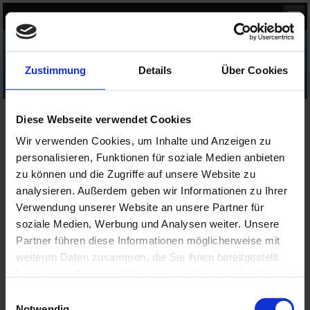
Kettentechnik von RHI&A
Zustimmung
Details
Über Cookies
Landmaschinen Rollenkette CA555 DIN 8189
Diese Webseite verwendet Cookies
Landmaschinen Rollenkette CA555 DIN 8189
Wir verwenden Cookies, um Inhalte und Anzeigen zu
personalisieren, Funktionen für soziale Medien anbieten
zu können und die Zugriffe auf unsere Website zu
analysieren. Außerdem geben wir Informationen zu Ihrer
Verwendung unserer Website an unsere Partner für
soziale Medien, Werbung und Analysen weiter. Unsere
Partner führen diese Informationen möglicherweise mit
weiteren Daten zusammen, die Sie ihnen bereitgestellt
haben oder die sie im Rahmen Ihrer Nutzung der Dienste
gesammelt haben.
Einwilligungsauswahl
Notwendig