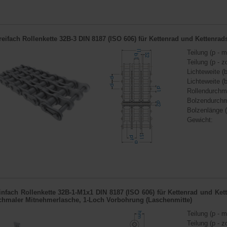
reifach Rollenkette 32B-3 DIN 8187 (ISO 606) für
Kettenrad
und
Kettenrad
Teilung (p - m
Teilung (p - zo
Lichteweite (b
Lichteweite (b
Rollendurchm
Bolzendurchm
Bolzenlänge (
Gewicht:
infach Rollenkette 32B-1-M1x1 DIN 8187 (ISO 606) für
Kettenrad
und
Ket
chmaler Mitnehmerlasche, 1-Loch Vorbohrung (Laschenmitte)
Teilung (p - m
Teilung (p - zo