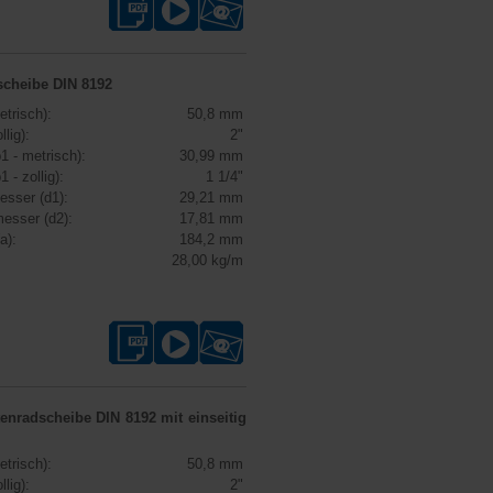
scheibe DIN 8192
etrisch):
50,8 mm
llig):
2"
1 - metrisch):
30,99 mm
1 - zollig):
1 1/4"
esser (d1):
29,21 mm
esser (d2):
17,81 mm
a):
184,2 mm
28,00 kg/m
tenradscheibe DIN 8192
mit einseitig
etrisch):
50,8 mm
llig):
2"