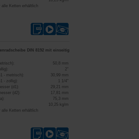
 alle Ketten erhältlich
tenradscheibe DIN 8192
mit einseitig
etrisch):
50,8 mm
llig):
2"
1 - metrisch):
30,99 mm
1 - zollig):
1 1/4"
esser (d1):
29,21 mm
esser (d2):
17,81 mm
a):
75,3 mm
10,25 kg/m
 alle Ketten erhältlich