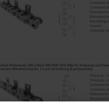
Lichteweite (b
Lichteweite (b
Rollendurchm
Bolzendurchm
Bolzenlänge (
Gewicht:
Anbauteile für
infach Rollenkette 32B-1-M1x2 DIN 8187 (ISO 606) für
Kettenrad
und
Kett
chmaler Mitnehmerlasche, 1-Loch Vorbohrung (Laschenmitte)
Teilung (p - m
Teilung (p - zo
Lichteweite (b
Lichteweite (b
Rollendurchm
Bolzendurchm
Bolzenlänge (
Gewicht: