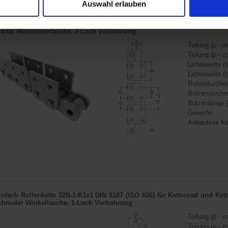
Auswahl erlauben
infach Rollenkette 32B-1-M2x2 DIN 8187 (ISO 606) für
Kettenrad
und
Kett
reiter Mitnehmerlasche, 2-Loch Vorbohrung
Teilung (p - m
Teilung (p - zo
Lichteweite (b
Lichteweite (b
Rollendurchm
Bolzendurchm
Bolzenlänge (
Gewicht:
Anbauteile für
infach Rollenkette 32B-1-K1x1 DIN 8187 (ISO 606) für
Kettenrad
und
Ket
chmaler Winkellasche, 1-Loch Vorbohrung
Teilung (p - m
Teilung (p - zo