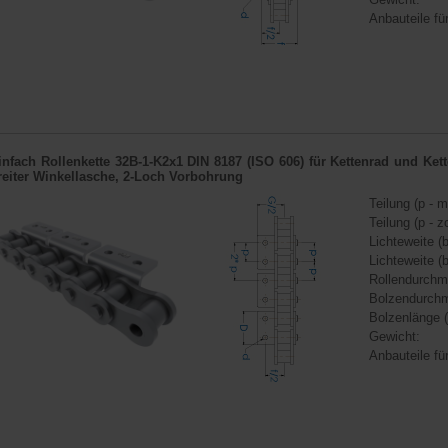
Anbauteile für
infach Rollenkette 32B-1-K2x1 DIN 8187 (ISO 606) für
Kettenrad
und
Ket
reiter Winkellasche, 2-Loch Vorbohrung
Teilung (p - m
Teilung (p - zo
Lichteweite (b
Lichteweite (b
Rollendurchm
Bolzendurchm
Bolzenlänge (
Gewicht:
Anbauteile für