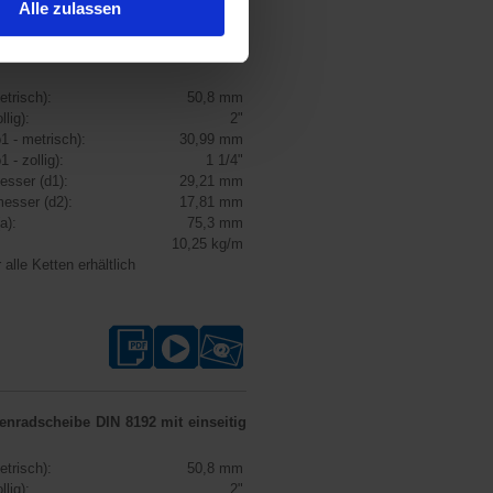
Alle zulassen
enradscheibe DIN 8192
mit beidseitig
etrisch):
50,8 mm
llig):
2"
1 - metrisch):
30,99 mm
1 - zollig):
1 1/4"
esser (d1):
29,21 mm
esser (d2):
17,81 mm
a):
75,3 mm
10,25 kg/m
 alle Ketten erhältlich
tenradscheibe DIN 8192
mit einseitig
etrisch):
50,8 mm
llig):
2"