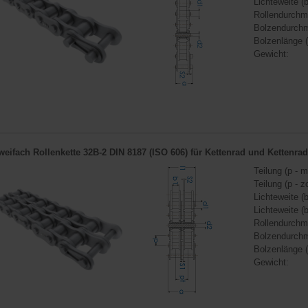
Lichteweite (b
Rollendurchm
Bolzendurchm
Bolzenlänge (
Gewicht:
weifach Rollenkette 32B-2 DIN 8187 (ISO 606) für
Kettenrad
und
Kettenra
Teilung (p - m
Teilung (p - zo
Lichteweite (b
Lichteweite (b
Rollendurchm
Bolzendurchm
Bolzenlänge (
Gewicht: