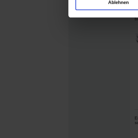
Ablehnen
E
b
E
s