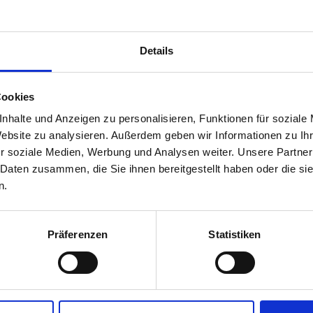
Anbauteile für
Details
Cookies
infach Rollenkette 32B-1-M2x1 DIN 8187 (ISO 606) für
Kettenrad
und
Ket
nhalte und Anzeigen zu personalisieren, Funktionen für soziale
reiter Mitnehmerlasche, 2-Loch Vorbohrung
Website zu analysieren. Außerdem geben wir Informationen zu I
Teilung (p - m
r soziale Medien, Werbung und Analysen weiter. Unsere Partner
Teilung (p - zo
Lichteweite (b
 Daten zusammen, die Sie ihnen bereitgestellt haben oder die s
Lichteweite (b
n.
Rollendurchm
Bolzendurchm
Bolzenlänge (
Gewicht:
Präferenzen
Statistiken
Anbauteile für