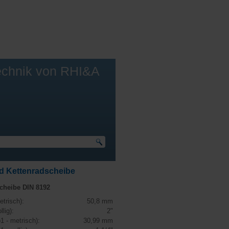
echnik von RHI&A
und Kettenradscheibe
cheibe DIN 8192
etrisch):
50,8 mm
llig):
2"
1 - metrisch):
30,99 mm