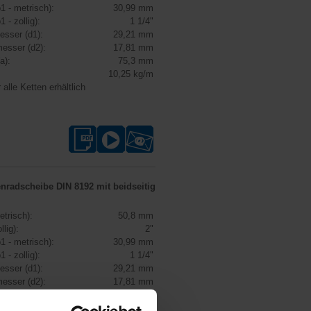
1 - metrisch):
30,99 mm
1 - zollig):
1 1/4"
esser (d1):
29,21 mm
esser (d2):
17,81 mm
a):
75,3 mm
10,25 kg/m
 alle Ketten erhältlich
enradscheibe DIN 8192
mit beidseitig
etrisch):
50,8 mm
llig):
2"
1 - metrisch):
30,99 mm
1 - zollig):
1 1/4"
esser (d1):
29,21 mm
esser (d2):
17,81 mm
a):
75,3 mm
10,25 kg/m