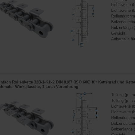
Lichteweite (b
Lichteweite (b
Rollendurchm
Bolzendurchm
Bolzenlänge (
Gewicht:
Anbauteile für
infach Rollenkette 32B-1-K1x2 DIN 8187 (ISO 606) für
Kettenrad
und
Kett
chmaler Winkellasche, 1-Loch Vorbohrung
Teilung (p - m
Teilung (p - zo
Lichteweite (b
Lichteweite (b
Rollendurchm
Bolzendurchm
Bolzenlänge (
Gewicht: