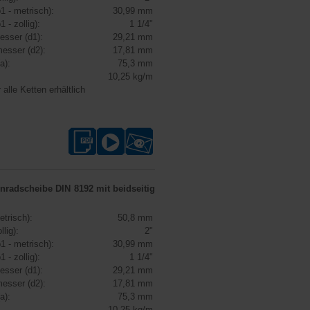
1 - metrisch):
30,99 mm
1 - zollig):
1 1/4"
esser (d1):
29,21 mm
esser (d2):
17,81 mm
a):
75,3 mm
10,25 kg/m
 alle Ketten erhältlich
enradscheibe DIN 8192
mit beidseitig
etrisch):
50,8 mm
llig):
2"
1 - metrisch):
30,99 mm
1 - zollig):
1 1/4"
esser (d1):
29,21 mm
esser (d2):
17,81 mm
a):
75,3 mm
10,25 kg/m