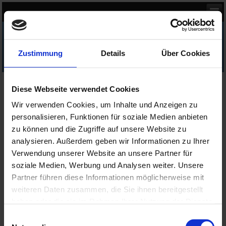
Kettentechnik von RHI&A
Zustimmung
Details
Über Cookies
Kettenrad 04-1 für Rollenkette DIN 8187 ISO 606
Diese Webseite verwendet Cookies
Kettenrad 04-1 (Simplex) mit einseitiger Nabe für
Rollenkette 04-1
Wir verwenden Cookies, um Inhalte und Anzeigen zu
nach DIN 8187
personalisieren, Funktionen für soziale Medien anbieten
zu können und die Zugriffe auf unsere Website zu
analysieren. Außerdem geben wir Informationen zu Ihrer
Verwendung unserer Website an unsere Partner für
soziale Medien, Werbung und Analysen weiter. Unsere
Partner führen diese Informationen möglicherweise mit
weiteren Daten zusammen, die Sie ihnen bereitgestellt
haben oder die sie im Rahmen Ihrer Nutzung der Dienste
gesammelt haben.
Einwilligungsauswahl